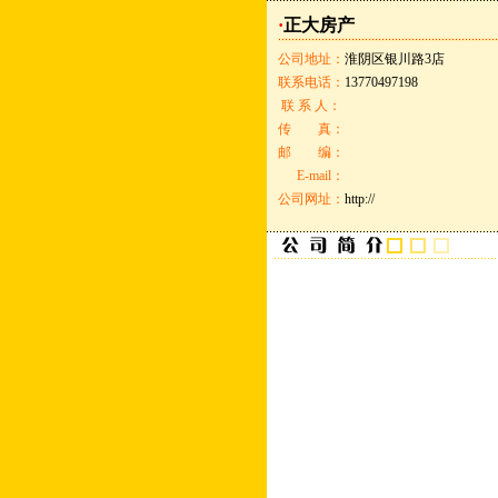
·
正大房产
公司地址：
淮阴区银川路3店
联系电话：
13770497198
联 系 人：
传 真：
邮 编：
E-mail：
公司网址：
http://