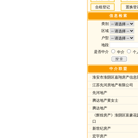
合租登记
置换登
信 息 检 索
类别
区域
户型
地段
是否中介
中介
个
中 介 联 盟
·
淮安市淮阴区嘉翔房产信息
·
江苏先河房地产有限公司
·
先河地产
·
腾达地产黄女士
·
腾达地产
《辉煌房产》淮阴区富豪花
·
口
·
新世纪房产
·
宏宇房产