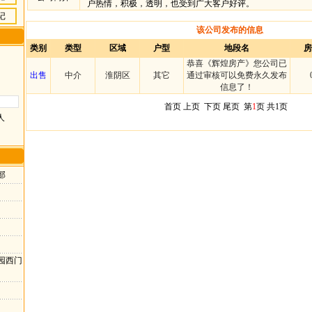
户热情，积极，透明，也受到广大客户好评。
记
该公司发布的信息
类别
类型
区域
户型
地段名
房
恭喜《辉煌房产》您公司已
出售
中介
淮阴区
其它
通过审核可以免费永久发布
信息了！
首页 上页
下页 尾页
第
1
页 共1页
人
部
园西门