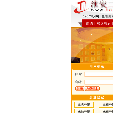
126
年
8
月
6
日
星期四
首 页
|
楼盘展示
用 户 登 录
账号:
密码:
房 源 登 记
出售登记
出租登
求购登记
求租登