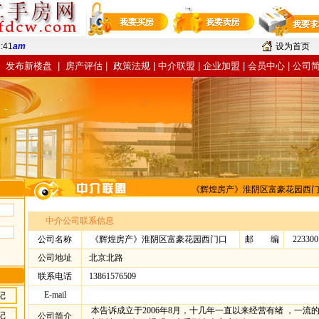
2
:
41
am
设为首页
|
发布新楼盘
|
房产评估
|
政策法规
|
中介联盟
|
企业加盟
|
会员中心
|
公司
《辉煌房产》淮阴区富豪花园西
中介公司联系信息
公司名称
《辉煌房产》淮阴区富豪花园西门口
邮 编
223300
公司地址
北京北路
联系电话
13861576509
E-mail
记
本告诉成立于2006年8月，十几年一直以来经营有绪 ，一
记
公司简介